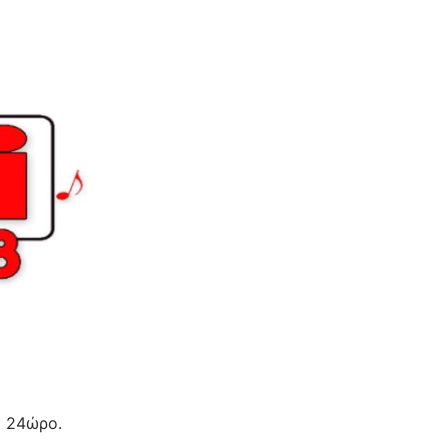
ο 24ώρο.