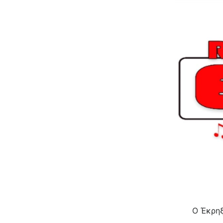
O Έκρηξ